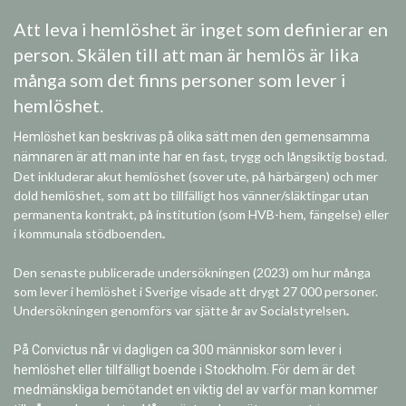
Att leva i hemlöshet är inget som definierar en
person. Skälen till att man är hemlös är lika
många som det finns personer som lever i
hemlöshet.
Hemlöshet kan beskrivas på olika sätt men den gemensamma
fast, trygg och långsiktig bostad.
nämnaren är att man inte har en
Det inkluderar akut hemlöshet (sover ute, på härbärgen) och mer
dold hemlöshet, som att bo tillfälligt hos vänner/släktingar utan
permanenta kontrakt, på institution (som HVB-hem, fängelse) eller
i kommunala stödboenden
.
Den senaste publicerade undersökningen (2023) om hur många
som lever i hemlöshet i Sverige visade att drygt 27 000 personer.
Undersökningen genomförs var sjätte år av Socialstyrelsen
.
På Convictus når vi dagligen ca 300 människor som lever i
hemlöshet eller tillfälligt boende i Stockholm. För dem är det
medmänskliga bemötandet en viktig del av varför man kommer