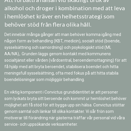
alkohol och droger i kombination med att leva
i hemlöshet kräver en helhetsstrategi som
behöver stöd från flera olika håll
.
Det innebär många gånger att man behöver komma igång med
någon form av behandling (KBT, medicin), socialt stöd (boende,
sysselsättning och samordning) och psykologiskt stöd (MI,
AA/NA),. Grunden läggs genom kontakt med kommunens
socialtjänst eller vården (vårdcentral, beroendemottagning) för att
få hjälp med att bryta beroendet, stabilisera boendet och hitta
meningsfull sysselsättning, ofta med fokus på att hitta stabila
boendelösningar som möjliggör behandling.
En viktig komponent i Convictus grundidentitet är att personer
som lyckats bryta sitt beroende och kommit ur hemlöshet behöver
möjlighet att få stöd för att bygga upp sin hälsa. Convictus stöttar
genom samtal och länkar till olika kontakter. Vi sår frön som
motiverar till förändring när gästerna träffar vår personal vid våra
service- och uppsökande verksamheter.