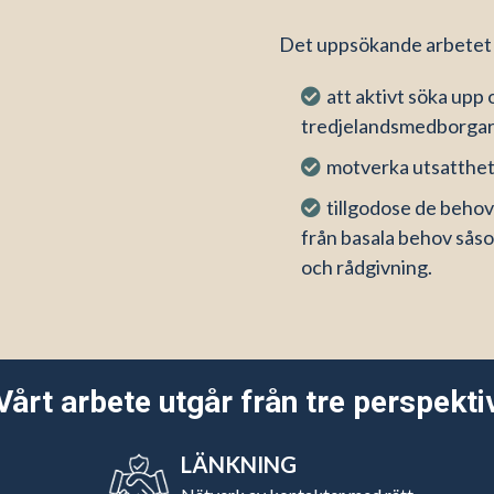
Det uppsökande arbetet g
att aktivt söka upp
tredjelandsmedborgare 
motverka utsatthet
tillgodose de behov
från basala behov såsom
och rådgivning.
Vårt arbete utgår från tre perspekti
LÄNKNING