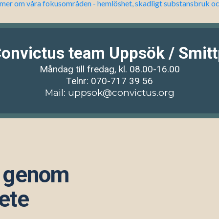
 mer om våra fokusområden - hemlöshet, skadligt substansbruk och 
Convictus team Uppsök / Smitt
Måndag till fredag, kl. 08.00-16.00
Telnr: 070-717 39 56
Mail:
uppsok@convictus.org
n genom
ete