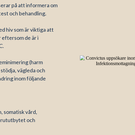
erar på att informera om
-test och behandling.
d hiv som är viktiga att
 eftersom de är i
 C.
eminimering (harm
 stödja, vägleda och
ndring inom följande
n, somatisk vård,
prututbytet och