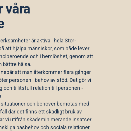
r våra
e
rksamheter är aktiva i hela Stor-
å att hjälpa människor, som både lever
oholberoende och i hemlöshet, genom att
n bättre hälsa.
nnebär att man återkommer flera gånger
ter personen i behov av stöd. Det gör vi
och tillitsfull relation till personen -
a!
livssituationer och behöver bemötas med
all där det finns ett skadligt bruk av
tar vi utifrån skademinimerande insatser
skliga basbehov och sociala relationer