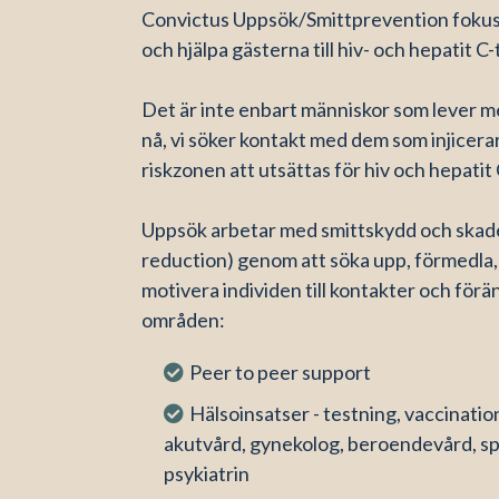
Convictus Uppsök/Smittprevention fokus
och hjälpa gästerna till hiv- och hepatit C
Det är inte enbart människor som lever me
nå, vi söker kontakt med dem som injicerar
riskzonen att utsättas för hiv och hepatit
Uppsök arbetar med smittskydd och skad
reduction) genom att söka upp, förmedla,
motivera individen till kontakter och förä
områden:
Peer to peer support
Hälsoinsatser - testning, vaccinatio
akutvård, gynekolog, beroendevård, s
psykiatrin