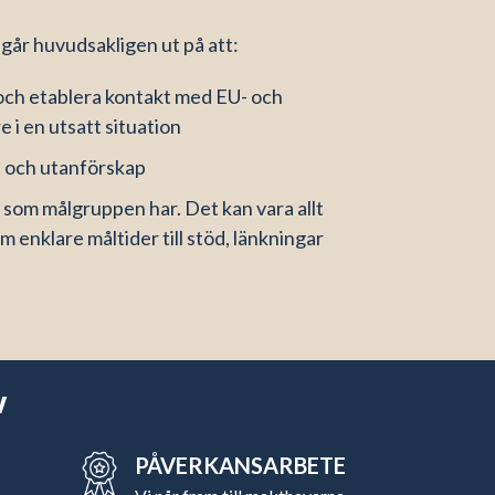
år huvudsakligen ut på att:
 och etablera kontakt med EU- och
i en utsatt situation
 och utanförskap
 som målgruppen har. Det kan vara allt
 enklare måltider till stöd, länkningar
v
PÅVERKANSARBETE