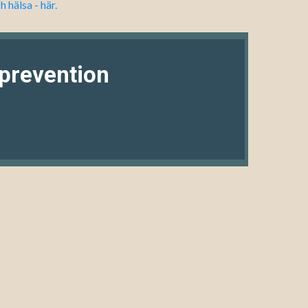
hälsa - här.
prevention