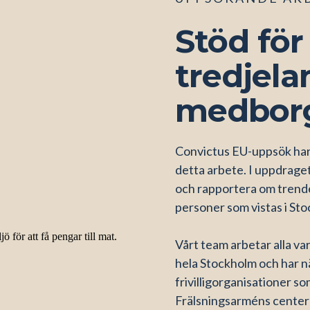
Stöd för
tredjela
medbor
Convictus EU-uppsök har
detta arbete. I uppdrage
och rapportera om trende
personer som vistas i Sto
Vårt team arbetar alla va
hela Stockholm och har 
frivilligorganisationer 
Frälsningsarméns center