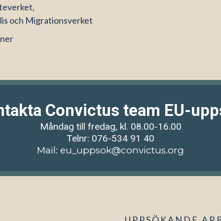
tteverket,
is och Migrationsverket
nner
ntakta Convictus team EU-upp
Måndag till fredag, kl. 08.00-16.00
Telnr: 076-534 91 40
Mail:
eu_uppsok@convictus.org
UPPSÖKANDE ARB