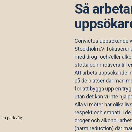
Så arbeta
uppsökar
Convictus uppsökande ve
Stockholm.Vi fokuserar p
med drog- och/eller alk
stötta och motivera till e
Att arbeta uppsökande i
på de platser där man mö
för att bygga upp en trygg 
utan det kan vi inte hjälp
Alla vi möter har olika 
respekt och empati. I de f
droger och alkohol, arbe
(harm reduction) där män