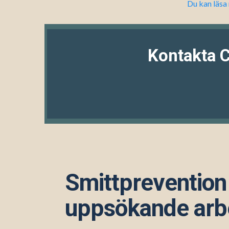
Du kan läsa
Kontakta 
Smittpreventio
uppsökande arb