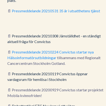
plats.
📄
Pressmeddelande 20210531 35 år i utsatthetens tjänst
📄
Pressmeddelande 20210308 Jämställdhet - en ständigt
aktuell fråga för Convictus
📄
Pressmeddelande 20210224 Convictus startar nya
Hälsoinformatörsutbildningar
tillsammans med Regionalt
Cancercentrum Stockholm Gotland.
📄
Pressmeddelande 20210119 Convictus öppnar
vardagsrum för hemlösa i Stockholm
📄
Pressmeddelande 20200929 Convictus startar projektet
Mobila kvinnofriden!
📄
Debattartikel ETC Nu visar vi att vi har