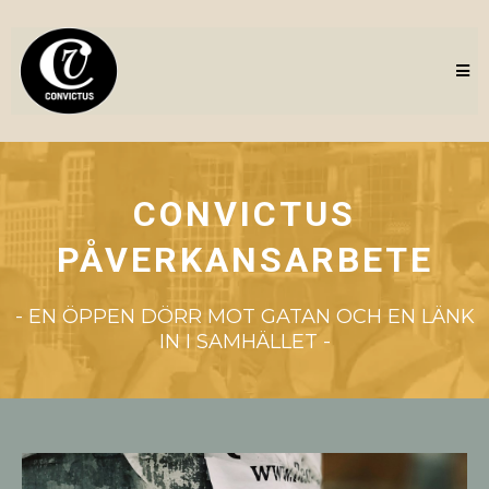
CONVICTUS
PÅVERKANSARBETE
- EN ÖPPEN DÖRR MOT GATAN OCH EN LÄNK
IN I SAMHÄLLET -