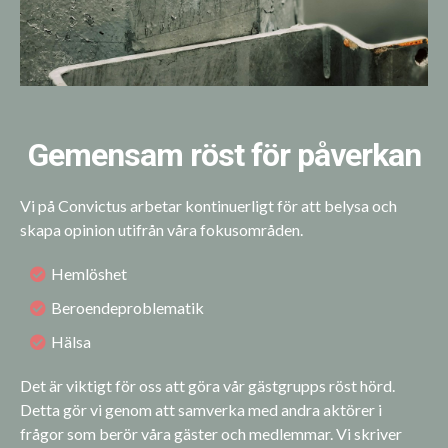
Gemensam röst för påverkan
Vi på Convictus arbetar kontinuerligt för att belysa och
skapa opinion utifrån våra fokusområden.
Hemlöshet
Beroendeproblematik
Hälsa
Det är viktigt för oss att göra vår gästgrupps röst hörd.
Detta gör vi genom att samverka med andra aktörer i
frågor som berör våra gäster och medlemmar. Vi skriver