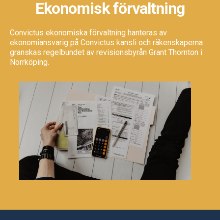
Ekonomisk förvaltning
Convictus ekonomiska förvaltning hanteras av
ekonomiansvarig på Convictus kansli och räkenskaperna
granskas regelbundet av revisionsbyrån Grant Thornton i
Norrköping.