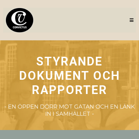
STYRANDE
DOKUMENT OCH
RAPPORTER
- EN ÖPPEN DÖRR MOT GATAN OCH EN LÄNK
IN I SAMHÄLLET -