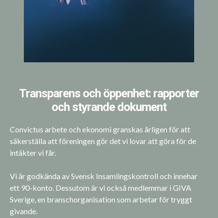
Transparens och öppenhet: rapporter
och styrande dokument
Convictus arbete och ekonomi granskas årligen för att
säkerställa att föreningen gör det vi lovar att göra för de
intäkter vi får.
Vi är godkända av Svensk Insamlingskontroll och innehar
ett 90-konto. Dessutom är vi också medlemmar i GIVA
Sverige, en branschorganisation som arbetar för tryggt
givande.